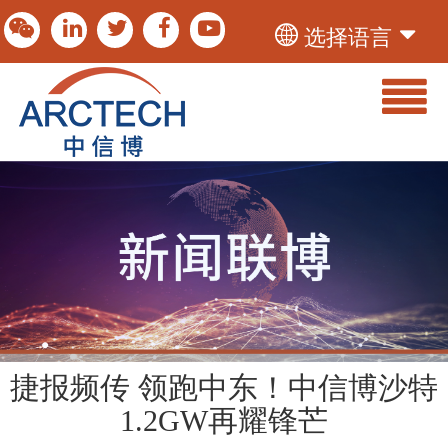
选择语言
捷报频传 领跑中东！中信博沙特
1.2GW再耀锋芒