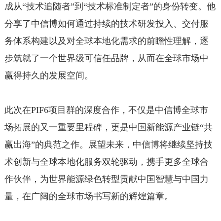
成从“技术追随者”到“技术标准制定者”的身份转变。他
分享了中信博如何通过持续的技术研发投入、交付服
务体系构建以及对全球本地化需求的前瞻性理解，逐
步筑就了一个世界级可信任品牌，从而在全球市场中
赢得持久的发展空间。
此次在PIF6项目群的深度合作，不仅是中信博全球市
场拓展的又一重要里程碑，更是中国新能源产业链“共
赢出海”的典范之作。展望未来，中信博将继续坚持技
术创新与全球本地化服务双轮驱动，携手更多全球合
作伙伴，为世界能源绿色转型贡献中国智慧与中国力
量，在广阔的全球市场书写新的辉煌篇章。