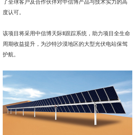
了全球客户及合作伙伴对中信博产品与技术实力的高
度认可。
该项目将采用中信博天际Ⅱ跟踪系统，助力项目全生命
周期收益提升，为沙特沙漠地区的大型光伏电站保驾
护航。