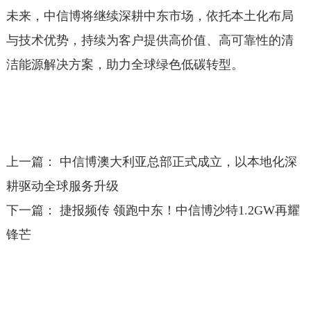
未来，中信博将继续深耕中东市场，依托本土化布局
与技术优势，持续为客户提供高价值、高可靠性的清
洁能源解决方案，助力全球绿色低碳转型。
上一篇：
中信博澳大利亚总部正式成立，以本地化深
耕驱动全球服务升级
下一篇：
捷报频传 领跑中东！中信博沙特1.2GW再耀
锋芒