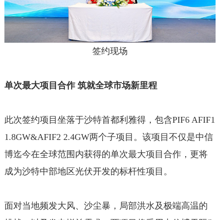
签约现场
单次最大项目合作 筑就全球市场新里程
此次签约项目坐落于沙特首都利雅得，包含PIF6 AFIF1
1.8GW&AFIF2 2.4GW两个子项目。该项目不仅是中信
博迄今在全球范围内获得的单次最大项目合作，更将
成为沙特中部地区光伏开发的标杆性项目。
面对当地频发大风、沙尘暴，局部洪水及极端高温的