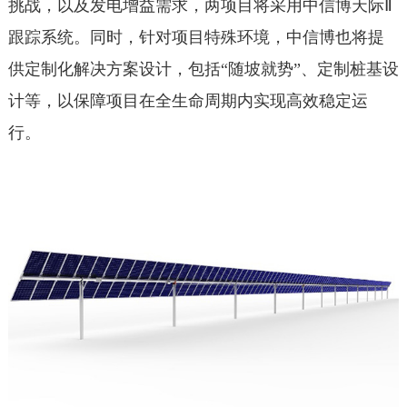
挑战，以及发电增益需求，两项目将采用中信博天际Ⅱ
跟踪系统。同时，针对项目特殊环境，中信博也将提
供定制化解决方案设计，包括“随坡就势”、定制桩基设
计等，以保障项目在全生命周期内实现高效稳定运
行。