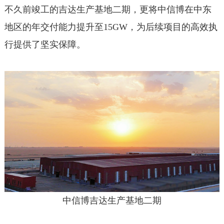
不久前竣工的吉达生产基地二期，更将中信博在中东
地区的年交付能力提升至15GW，为后续项目的高效执
行提供了坚实保障。
中信博吉达生产基地二期